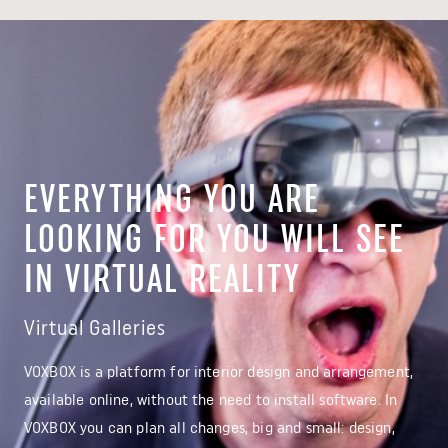
EVERYTHING YOU ARE
LOOKING FOR YOU WILL SEE
IN VIRTUAL REALITY
Virtual Galleries
VOXBOX is a platform for interior design and arrangement,
available online, without the need to install software. In
VOXBOX you can plan all changes, big and small: design,